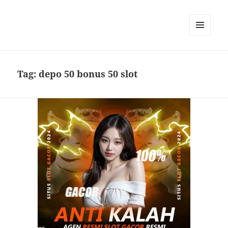
MENU
DAN
WIDGET
Tag:
depo 50 bonus 50 slot