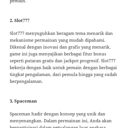
pemain.
2. Slot777
Slot777 menyuguhkan beragam tema menarik dan
mekanisme permainan yang mudah dipahami.
Dikenal dengan inovasi dan grafis yang menarik,
game ini juga menyajikan berbagai fitur bonus
seperti putaran gratis dan jackpot progresif. Slot777
bekerja dengan baik untuk pemain dengan berbagai
tingkat pengalaman, dari pemula hingga yang sudah
berpengalaman.
3. Spaceman
Spaceman hadir dengan konsep yang unik dan
menyenangkan. Dalam permainan ini, Anda akan
berpartisipasi dalam petualangan luar angkasa,