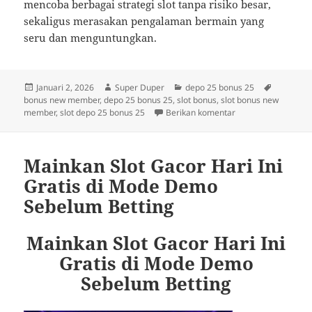
mencoba berbagai strategi slot tanpa risiko besar,
sekaligus merasakan pengalaman bermain yang
seru dan menguntungkan.
Diposkan
Penulis
Kategori
Tag
Januari 2, 2026
Super Duper
depo 25 bonus 25
pada
bonus new member
,
depo 25 bonus 25
,
slot bonus
,
slot bonus new
untuk DEPO 25 BO
member
,
slot depo 25 bonus 25
Berikan komentar
Mainkan Slot Gacor Hari Ini
Gratis di Mode Demo
Sebelum Betting
Mainkan Slot Gacor Hari Ini
Gratis di Mode Demo
Sebelum Betting