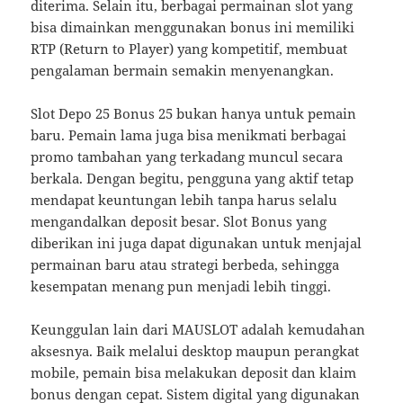
diterima. Selain itu, berbagai permainan slot yang
bisa dimainkan menggunakan bonus ini memiliki
RTP (Return to Player) yang kompetitif, membuat
pengalaman bermain semakin menyenangkan.
Slot Depo 25 Bonus 25 bukan hanya untuk pemain
baru. Pemain lama juga bisa menikmati berbagai
promo tambahan yang terkadang muncul secara
berkala. Dengan begitu, pengguna yang aktif tetap
mendapat keuntungan lebih tanpa harus selalu
mengandalkan deposit besar. Slot Bonus yang
diberikan ini juga dapat digunakan untuk menjajal
permainan baru atau strategi berbeda, sehingga
kesempatan menang pun menjadi lebih tinggi.
Keunggulan lain dari MAUSLOT adalah kemudahan
aksesnya. Baik melalui desktop maupun perangkat
mobile, pemain bisa melakukan deposit dan klaim
bonus dengan cepat. Sistem digital yang digunakan