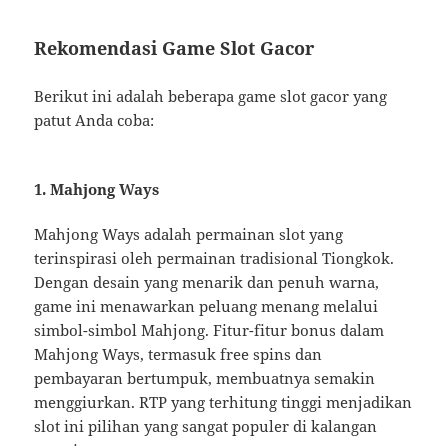
Rekomendasi Game Slot Gacor
Berikut ini adalah beberapa game slot gacor yang
patut Anda coba:
1. Mahjong Ways
Mahjong Ways adalah permainan slot yang
terinspirasi oleh permainan tradisional Tiongkok.
Dengan desain yang menarik dan penuh warna,
game ini menawarkan peluang menang melalui
simbol-simbol Mahjong. Fitur-fitur bonus dalam
Mahjong Ways, termasuk free spins dan
pembayaran bertumpuk, membuatnya semakin
menggiurkan. RTP yang terhitung tinggi menjadikan
slot ini pilihan yang sangat populer di kalangan