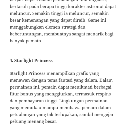
bertaruh pada berapa tinggi karakter astronot dapat
meluncur. Semakin tinggi ia meluncur, semakin
besar kemenangan yang dapat diraih. Game ini
menggabungkan elemen strategi dan
keberuntungan, membuatnya sangat menarik bagi
banyak pemain.
4. Starlight Princess
Starlight Princess menampilkan grafis yang
menawan dengan tema fantasi yang dalam. Dalam
permainan ini, pemain dapat menikmati berbagai
fitur bonus yang menggiurkan, termasuk respins
dan pembayaran tinggi. Lingkungan permainan
yang memukau mampu membawa pemain dalam
petualangan yang tak terlupakan, sambil mengejar
peluang menang besar.