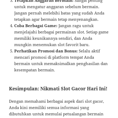
Tetapkan Anggaran Bermain:
Sangat penting
untuk mengatur anggaran sebelum bermain.
Jangan pernah melebihi batas yang sudah Anda
tetapkan agar bermain tetap menyenangkan.
Coba Berbagai Game:
Jangan ragu untuk
menjelajahi berbagai permainan slot. Setiap game
memiliki keunikannya sendiri, dan Anda
mungkin menemukan slot favorit baru.
Perhatikan Promosi dan Bonus:
Selalu aktif
mencari promosi di platform tempat Anda
bermain untuk memaksimalkan penghasilan dan
kesempatan bermain.
Kesimpulan: Nikmati Slot Gacor Hari Ini!
Dengan memahami berbagai aspek dari slot gacor,
Anda kini memiliki semua informasi yang
dibutuhkan untuk memulai petualangan bermain