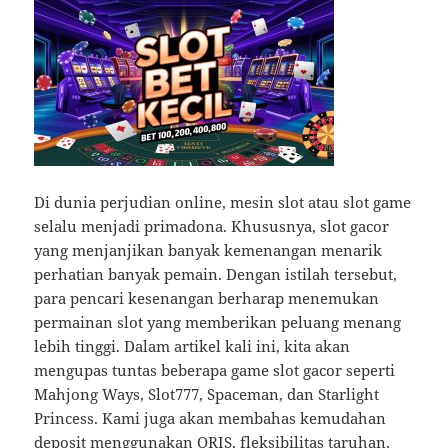
Di dunia perjudian online, mesin slot atau slot game
selalu menjadi primadona. Khususnya, slot gacor
yang menjanjikan banyak kemenangan menarik
perhatian banyak pemain. Dengan istilah tersebut,
para pencari kesenangan berharap menemukan
permainan slot yang memberikan peluang menang
lebih tinggi. Dalam artikel kali ini, kita akan
mengupas tuntas beberapa game slot gacor seperti
Mahjong Ways, Slot777, Spaceman, dan Starlight
Princess. Kami juga akan membahas kemudahan
deposit menggunakan QRIS, fleksibilitas taruhan,