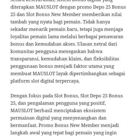
diterapkan MAUSLOT dengan promo Depo 25 Bonus
25 dan Slot Bonus New Member memberikan nilai
tambah yang nyata bagi pemain. Tidak hanya
sekadar menarik pemain baru, tetapi juga menjaga
loyalitas pemain lama melalui berbagai penawaran
bonus dan kemudahan akses. Ulasan netral dari
komunitas pengguna menegaskan bahwa
transparansi, kemudahan klaim, dan fleksibilitas
penggunaan bonus menjadi faktor utama yang
membuat MAUSLOT layak dipertimbangkan sebagai
platform slot digital terpercaya.
Dengan fokus pada Slot Bonus, Slot Depo 25 Bonus
25, dan pengalaman pengguna yang positif,
MAUSLOT berhasil menciptakan ekosistem
permainan digital yang menyenangkan dan
bermanfaat. Promo Bonus New Member menjadi
langkah awal yang tepat bagi pemain yang ingin