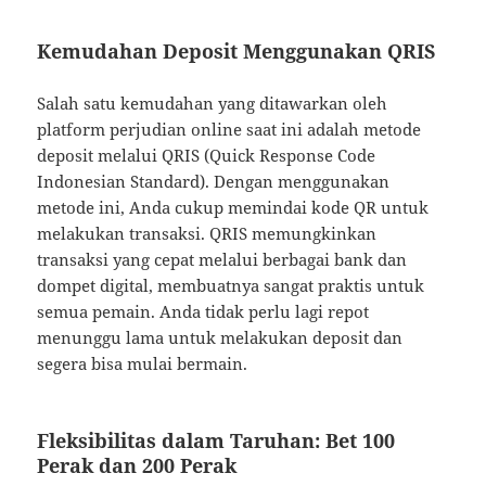
Kemudahan Deposit Menggunakan QRIS
Salah satu kemudahan yang ditawarkan oleh
platform perjudian online saat ini adalah metode
deposit melalui QRIS (Quick Response Code
Indonesian Standard). Dengan menggunakan
metode ini, Anda cukup memindai kode QR untuk
melakukan transaksi. QRIS memungkinkan
transaksi yang cepat melalui berbagai bank dan
dompet digital, membuatnya sangat praktis untuk
semua pemain. Anda tidak perlu lagi repot
menunggu lama untuk melakukan deposit dan
segera bisa mulai bermain.
Fleksibilitas dalam Taruhan: Bet 100
Perak dan 200 Perak