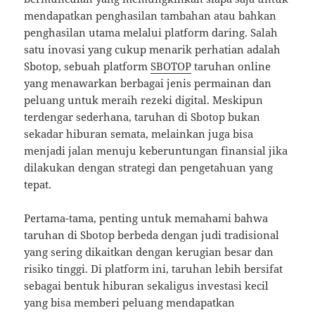
mendapatkan penghasilan tambahan atau bahkan
penghasilan utama melalui platform daring. Salah
satu inovasi yang cukup menarik perhatian adalah
Sbotop, sebuah platform
SBOTOP
taruhan online
yang menawarkan berbagai jenis permainan dan
peluang untuk meraih rezeki digital. Meskipun
terdengar sederhana, taruhan di Sbotop bukan
sekadar hiburan semata, melainkan juga bisa
menjadi jalan menuju keberuntungan finansial jika
dilakukan dengan strategi dan pengetahuan yang
tepat.
Pertama-tama, penting untuk memahami bahwa
taruhan di Sbotop berbeda dengan judi tradisional
yang sering dikaitkan dengan kerugian besar dan
risiko tinggi. Di platform ini, taruhan lebih bersifat
sebagai bentuk hiburan sekaligus investasi kecil
yang bisa memberi peluang mendapatkan