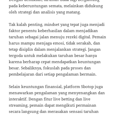
pada keberuntungan semata, melainkan didukung
oleh strategi dan analisis yang matang.
Tak kalah penting, mindset yang tepat juga menjadi
faktor penentu keberhasilan dalam menjadikan
taruhan sebagai jalan menuju rezeki digital. Pemain
harus mampu menjaga emosi, tidak serakah, dan
tetap disiplin dalam menjalankan strategi. Jangan
tergoda untuk melakukan taruhan besar hanya
karena berharap cepat mendapatkan keuntungan
besar. Sebaliknya, fokuslah pada proses dan
pembelajaran dari setiap pengalaman bermain.
Selain keuntungan finansial, platform Sbotop juga
menawarkan pengalaman yang menyenangkan dan
interaktif. Dengan fitur live betting dan live
streaming, pemain dapat mengikuti permainan
secara langsung dan merasakan sensasi taruhan