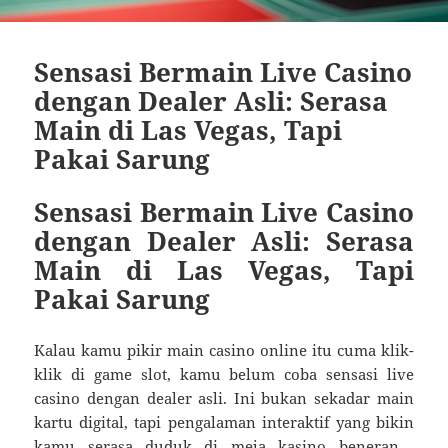
Sensasi Bermain Live Casino
dengan Dealer Asli: Serasa
Main di Las Vegas, Tapi
Pakai Sarung
Sensasi Bermain Live Casino
dengan Dealer Asli: Serasa
Main di Las Vegas, Tapi
Pakai Sarung
Kalau kamu pikir main casino online itu cuma klik-
klik di game slot, kamu belum coba sensasi live
casino dengan dealer asli. Ini bukan sekadar main
kartu digital, tapi pengalaman interaktif yang bikin
kamu serasa duduk di meja kasino beneran—