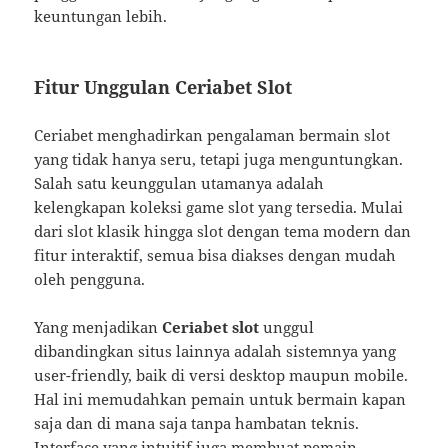
keuntungan lebih.
Fitur Unggulan Ceriabet Slot
Ceriabet menghadirkan pengalaman bermain slot
yang tidak hanya seru, tetapi juga menguntungkan.
Salah satu keunggulan utamanya adalah
kelengkapan koleksi game slot yang tersedia. Mulai
dari slot klasik hingga slot dengan tema modern dan
fitur interaktif, semua bisa diakses dengan mudah
oleh pengguna.
Yang menjadikan
Ceriabet slot
unggul
dibandingkan situs lainnya adalah sistemnya yang
user-friendly, baik di versi desktop maupun mobile.
Hal ini memudahkan pemain untuk bermain kapan
saja dan di mana saja tanpa hambatan teknis.
Interface yang intuitif juga membuat pemain