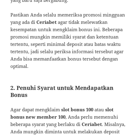
yang baru saja bergabung.
Pastikan Anda selalu memeriksa promosi mingguan
yang ada di
Ceriabet
agar tidak melewatkan
kesempatan untuk mengklaim bonus ini. Beberapa
promosi mungkin memiliki syarat dan ketentuan
tertentu, seperti minimal deposit atau batas waktu
tertentu, jadi selalu periksa informasi tersebut agar
Anda bisa memanfaatkan bonus tersebut dengan
optimal.
2.
Penuhi Syarat untuk Mendapatkan
Bonus
Agar dapat mengklaim
slot bonus 100
atau
slot
bonus new member 100
, Anda perlu memenuhi
beberapa syarat yang berlaku di
Ceriabet
. Misalnya,
Anda mungkin diminta untuk melakukan deposit