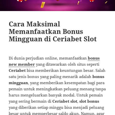
Cara Maksimal
Memanfaatkan Bonus
Mingguan di Ceriabet Slot
Di dunia perjudian online, memanfaatkan
bonus
new member
yang ditawarkan oleh situs seperti
Ceriabet
bisa memberikan keuntungan besar. Salah
satu jenis bonus yang paling menarik adalah
bonus
mingguan
, yang memberikan kesempatan bagi para
pemain untuk meningkatkan peluang menang tanpa
harus mengeluarkan banyak modal. Untuk pemain
yang sering bermain di
Ceriabet slot
,
slot bonus
yang diberikan setiap minggu bisa menjadi peluang
besar untuk memperbesar saldo akun. Namun, agar