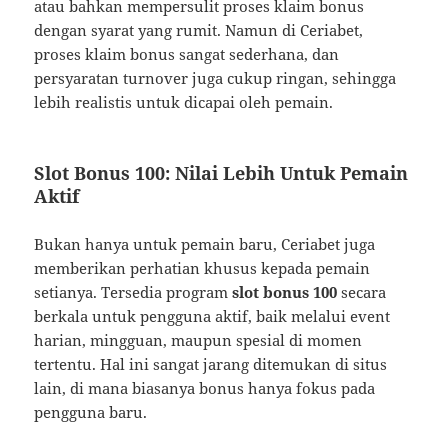
atau bahkan mempersulit proses klaim bonus
dengan syarat yang rumit. Namun di Ceriabet,
proses klaim bonus sangat sederhana, dan
persyaratan turnover juga cukup ringan, sehingga
lebih realistis untuk dicapai oleh pemain.
Slot Bonus 100: Nilai Lebih Untuk Pemain
Aktif
Bukan hanya untuk pemain baru, Ceriabet juga
memberikan perhatian khusus kepada pemain
setianya. Tersedia program
slot bonus 100
secara
berkala untuk pengguna aktif, baik melalui event
harian, mingguan, maupun spesial di momen
tertentu. Hal ini sangat jarang ditemukan di situs
lain, di mana biasanya bonus hanya fokus pada
pengguna baru.