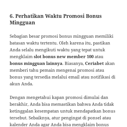
6.
Perhatikan Waktu Promosi Bonus
Mingguan
Sebagian besar promosi bonus mingguan memiliki
batasan waktu tertentu. Oleh karena itu, pastikan
Anda selalu mengikuti waktu yang tepat untuk
mengklaim
slot bonus new member 100
atau
bonus mingguan lainnya
. Biasanya,
Ceriabet
akan
memberi tahu pemain mengenai promosi atau
bonus yang tersedia melalui email atau notifikasi di
akun Anda.
Dengan mengetahui kapan promosi dimulai dan
berakhir, Anda bisa memastikan bahwa Anda tidak
ketinggalan kesempatan untuk mendapatkan bonus
tersebut. Sebaiknya, atur pengingat di ponsel atau
kalender Anda agar Anda bisa mengklaim bonus