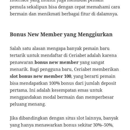
pemula sekalipun bisa dengan cepat memahami cara
bermain dan menikmati berbagai fitur di dalamnya.
Bonus New Member yang Menggiurkan
Salah satu alasan mengapa banyak pemain baru
tertarik untuk mendaftar di Ceriabet adalah karena
penawaran
bonus new member
yang sangat
menarik. Bagi pengguna baru, Ceriabet memberikan
slot bonus new member 100
, yang berarti pemain
bisa mendapatkan 100% bonus dari jumlah deposit
pertama. Ini adalah kesempatan emas untuk
menggandakan modal bermain dan memperbesar
peluang menang.
Jika dibandingkan dengan situs slot lainnya, banyak
yang hanya menawarkan bonus sekitar 30%–50%,