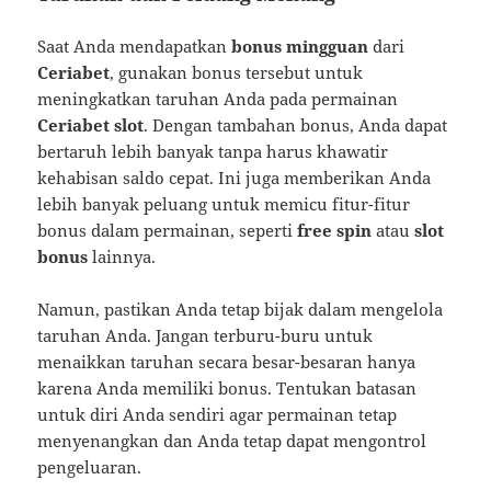
Saat Anda mendapatkan
bonus mingguan
dari
Ceriabet
, gunakan bonus tersebut untuk
meningkatkan taruhan Anda pada permainan
Ceriabet slot
. Dengan tambahan bonus, Anda dapat
bertaruh lebih banyak tanpa harus khawatir
kehabisan saldo cepat. Ini juga memberikan Anda
lebih banyak peluang untuk memicu fitur-fitur
bonus dalam permainan, seperti
free spin
atau
slot
bonus
lainnya.
Namun, pastikan Anda tetap bijak dalam mengelola
taruhan Anda. Jangan terburu-buru untuk
menaikkan taruhan secara besar-besaran hanya
karena Anda memiliki bonus. Tentukan batasan
untuk diri Anda sendiri agar permainan tetap
menyenangkan dan Anda tetap dapat mengontrol
pengeluaran.