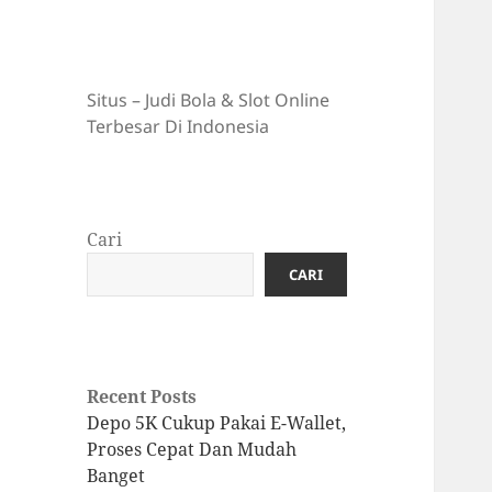
Situs – Judi Bola & Slot Online
Terbesar Di Indonesia
Cari
CARI
Recent Posts
Depo 5K Cukup Pakai E-Wallet,
Proses Cepat Dan Mudah
Banget