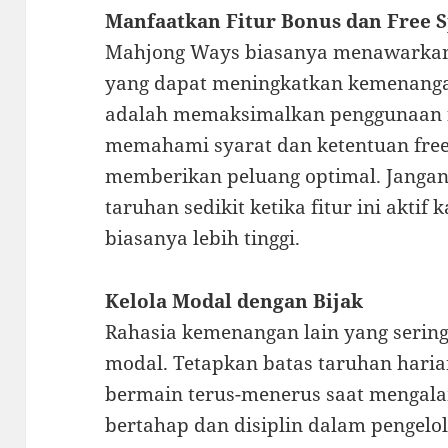
Manfaatkan Fitur Bonus dan Free 
Mahjong Ways biasanya menawarkan f
yang dapat meningkatkan kemenangan
adalah memaksimalkan penggunaan fi
memahami syarat dan ketentuan free 
memberikan peluang optimal. Janga
taruhan sedikit ketika fitur ini akti
biasanya lebih tinggi.
Kelola Modal dengan Bijak
Rahasia kemenangan lain yang serin
modal. Tetapkan batas taruhan haria
bermain terus-menerus saat mengalam
bertahap dan disiplin dalam pengel