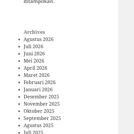
ditampilkan.
Archives
Agustus 2026
Juli 2026
Juni 2026
Mei 2026
April 2026
Maret 2026
Februari 2026
Januari 2026
Desember 2025
November 2025
Oktober 2025
September 2025
Agustus 2025
Juli 2025