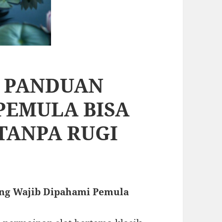
 PANDUAN
PEMULA BISA
TANPA RUGI
ang Wajib Dipahami Pemula