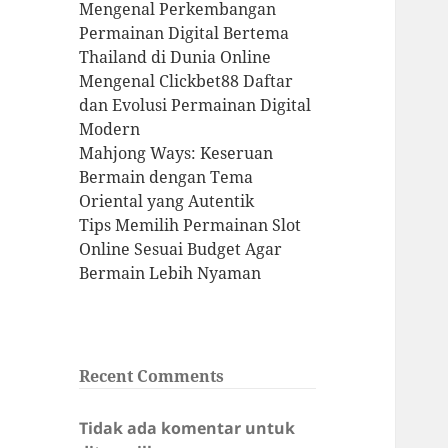
Mengenal Perkembangan
Permainan Digital Bertema
Thailand di Dunia Online
Mengenal Clickbet88 Daftar
dan Evolusi Permainan Digital
Modern
Mahjong Ways: Keseruan
Bermain dengan Tema
Oriental yang Autentik
Tips Memilih Permainan Slot
Online Sesuai Budget Agar
Bermain Lebih Nyaman
Recent Comments
Tidak ada komentar untuk