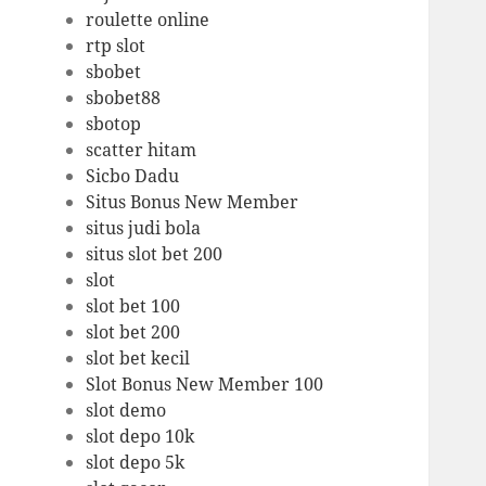
roulette online
rtp slot
sbobet
sbobet88
sbotop
scatter hitam
Sicbo Dadu
Situs Bonus New Member
situs judi bola
situs slot bet 200
slot
slot bet 100
slot bet 200
slot bet kecil
Slot Bonus New Member 100
slot demo
slot depo 10k
slot depo 5k