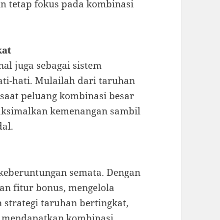
n tetap fokus pada kombinasi
kat
nal juga sebagai sistem
ti-hati. Mulailah dari taruhan
 saat peluang kombinasi besar
aksimalkan kemenangan sambil
al.
keberuntungan semata. Dengan
n fitur bonus, mengelola
strategi taruhan bertingkat,
g mendapatkan kombinasi