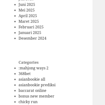
Juni 2025
Mei 2025
April 2025
Maret 2025
Februari 2025
Januari 2025
Desember 2024
Categories
:mahjong ways 2
368bet
asianbookie all
asianbookie prediksi
baccarat online
bonus new member
chicky run