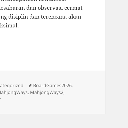
kesabaran dan observasi cermat
ng disiplin dan terencana akan
ksimal.
egori
Tag
ategorized
BoardGames2026
,
ahjongWays
,
MahjongWays2
,
untuk Tips Rahasia Mahjong Ways untuk Mendapat Kombi
r