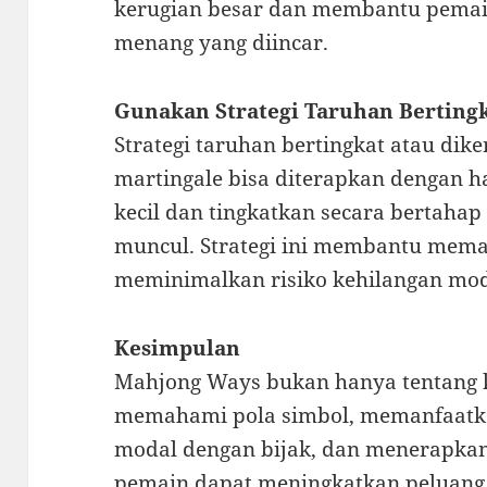
kerugian besar dan membantu pemai
menang yang diincar.
Gunakan Strategi Taruhan Berting
Strategi taruhan bertingkat atau dike
martingale bisa diterapkan dengan ha
kecil dan tingkatkan secara bertahap
muncul. Strategi ini membantu mem
meminimalkan risiko kehilangan mod
Kesimpulan
Mahjong Ways bukan hanya tentang 
memahami pola simbol, memanfaatka
modal dengan bijak, dan menerapkan 
pemain dapat meningkatkan peluan