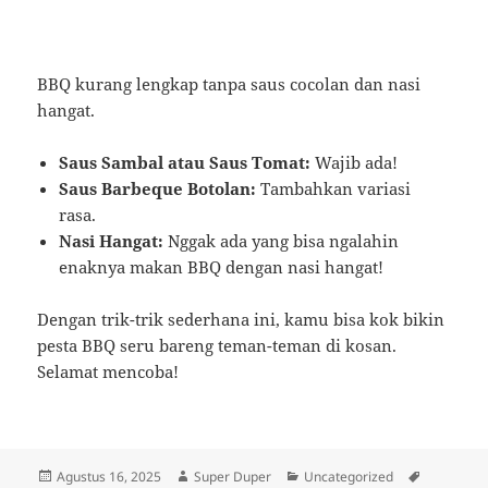
BBQ kurang lengkap tanpa saus cocolan dan nasi
hangat.
Saus Sambal atau Saus Tomat:
Wajib ada!
Saus Barbeque Botolan:
Tambahkan variasi
rasa.
Nasi Hangat:
Nggak ada yang bisa ngalahin
enaknya makan BBQ dengan nasi hangat!
Dengan trik-trik sederhana ini, kamu bisa kok bikin
pesta BBQ seru bareng teman-teman di kosan.
Selamat mencoba!
Diposkan
Penulis
Kategori
Tag
Agustus 16, 2025
Super Duper
Uncategorized