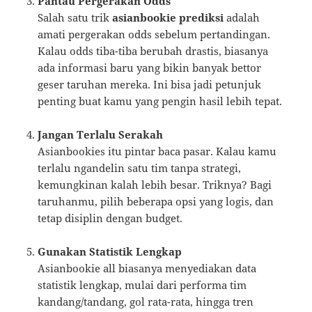
Pantau Pergerakan Odds
Salah satu trik
asianbookie prediksi
adalah
amati pergerakan odds sebelum pertandingan.
Kalau odds tiba-tiba berubah drastis, biasanya
ada informasi baru yang bikin banyak bettor
geser taruhan mereka. Ini bisa jadi petunjuk
penting buat kamu yang pengin hasil lebih tepat.
Jangan Terlalu Serakah
Asianbookies itu pintar baca pasar. Kalau kamu
terlalu ngandelin satu tim tanpa strategi,
kemungkinan kalah lebih besar. Triknya? Bagi
taruhanmu, pilih beberapa opsi yang logis, dan
tetap disiplin dengan budget.
Gunakan Statistik Lengkap
Asianbookie all biasanya menyediakan data
statistik lengkap, mulai dari performa tim
kandang/tandang, gol rata-rata, hingga tren