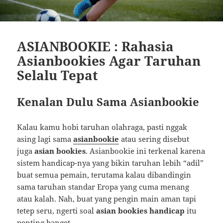
ASIANBOOKIE : Rahasia
Asianbookies Agar Taruhan
Selalu Tepat
Kenalan Dulu Sama Asianbookie
Kalau kamu hobi taruhan olahraga, pasti nggak
asing lagi sama
asianbookie
atau sering disebut
juga
asian bookies
. Asianbookie ini terkenal karena
sistem handicap-nya yang bikin taruhan lebih “adil”
buat semua pemain, terutama kalau dibandingin
sama taruhan standar Eropa yang cuma menang
atau kalah. Nah, buat yang pengin main aman tapi
tetep seru, ngerti soal
asian bookies handicap
itu
penting banget.