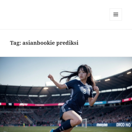
MENU
DAN
WIDGET
Tag:
asianbookie prediksi