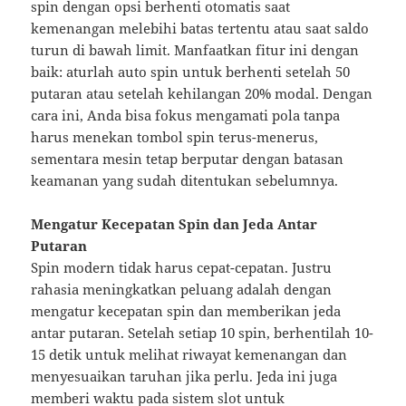
spin dengan opsi berhenti otomatis saat
kemenangan melebihi batas tertentu atau saat saldo
turun di bawah limit. Manfaatkan fitur ini dengan
baik: aturlah auto spin untuk berhenti setelah 50
putaran atau setelah kehilangan 20% modal. Dengan
cara ini, Anda bisa fokus mengamati pola tanpa
harus menekan tombol spin terus-menerus,
sementara mesin tetap berputar dengan batasan
keamanan yang sudah ditentukan sebelumnya.
Mengatur Kecepatan Spin dan Jeda Antar
Putaran
Spin modern tidak harus cepat-cepatan. Justru
rahasia meningkatkan peluang adalah dengan
mengatur kecepatan spin dan memberikan jeda
antar putaran. Setelah setiap 10 spin, berhentilah 10-
15 detik untuk melihat riwayat kemenangan dan
menyesuaikan taruhan jika perlu. Jeda ini juga
memberi waktu pada sistem slot untuk