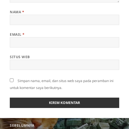
NAMA
*
EMAIL
*
SITUS WEB
Simpan nama, email, dan situs web saya pada peramban ini
untuk komentar saya berikutnya.
Navigasi
SEBELUMNYA
pos