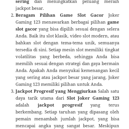
sering
dan meningkatkan peluang meraih
jackpot besar.
Beragam Pilihan Game Slot Gacor
Joker
Gaming 123 menawarkan berbagai pilihan
game
slot gacor
yang bisa dipilih sesuai dengan selera
Anda. Baik itu slot klasik, video slot modern, atau
bahkan slot dengan tema-tema unik, semuanya
tersedia di sini. Setiap mesin slot memiliki tingkat
volatilitas yang berbeda, sehingga Anda bisa
memilih sesuai dengan strategi dan gaya bermain
Anda. Apakah Anda menyukai kemenangan kecil
yang sering atau jackpot besar yang jarang, Joker
Gaming 123 memiliki pilihan untuk Anda.
Jackpot Progresif yang Menggiurkan
Salah satu
daya tarik utama dari
Slot Joker Gaming 123
adalah
jackpot progresif
yang terus
berkembang. Setiap taruhan yang dipasang oleh
pemain menambah jumlah jackpot, yang bisa
mencapai angka yang sangat besar. Meskipun