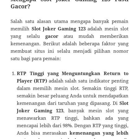
Gacor?
Salah satu alasan utama mengapa banyak pemain
memilih
Slot Joker Gaming 123
adalah mesin slot
yang selalu
gacor
atau mudah memberikan
kemenangan. Berikut adalah beberapa faktor yang
membuat situs ini selalu menjadi pilihan nomor
satu bagi para pemain:
RTP Tinggi yang Menguntungkan
Return to
Player (RTP)
adalah salah satu indikator penting
dalam memilih mesin slot. Semakin tinggi RTP,
semakin besar peluang Anda untuk mendapatkan
kemenangan dari taruhan yang dipasang. Di
Slot
Joker Gaming 123
, banyak mesin slot yang
menawarkan RTP tinggi, bahkan ada yang
mencapai lebih dari 98%. Dengan RTP yang tinggi,
Anda bisa merasakan
kemenangan yang lebih