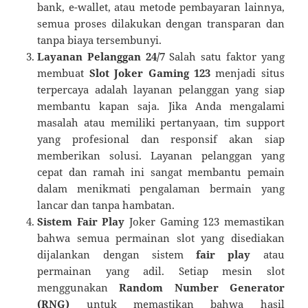
bank, e-wallet, atau metode pembayaran lainnya,
semua proses dilakukan dengan transparan dan
tanpa biaya tersembunyi.
Layanan Pelanggan 24/7
Salah satu faktor yang
membuat
Slot Joker Gaming 123
menjadi situs
terpercaya adalah layanan pelanggan yang siap
membantu kapan saja. Jika Anda mengalami
masalah atau memiliki pertanyaan, tim support
yang profesional dan responsif akan siap
memberikan solusi. Layanan pelanggan yang
cepat dan ramah ini sangat membantu pemain
dalam menikmati pengalaman bermain yang
lancar dan tanpa hambatan.
Sistem Fair Play
Joker Gaming 123 memastikan
bahwa semua permainan slot yang disediakan
dijalankan dengan sistem
fair play
atau
permainan yang adil. Setiap mesin slot
menggunakan
Random Number Generator
(RNG)
untuk memastikan bahwa hasil