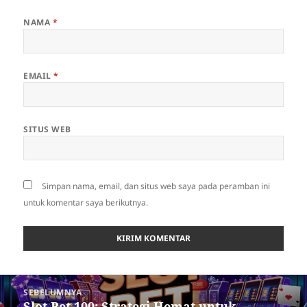
NAMA
*
EMAIL
*
SITUS WEB
Simpan nama, email, dan situs web saya pada peramban ini
untuk komentar saya berikutnya.
Navigasi
SEBELUMNYA
pos
Slot Bet 100: Strategi Hemat untuk
Pos