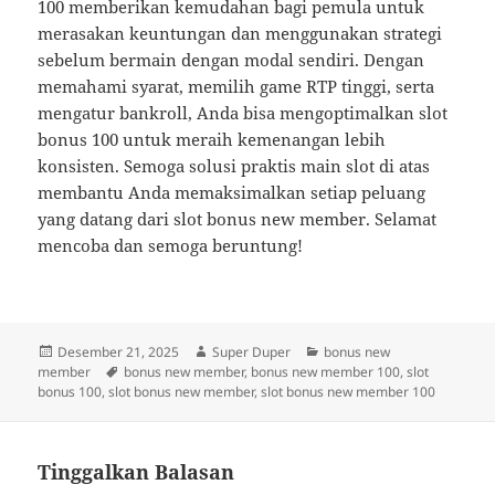
100 memberikan kemudahan bagi pemula untuk
merasakan keuntungan dan menggunakan strategi
sebelum bermain dengan modal sendiri. Dengan
memahami syarat, memilih game RTP tinggi, serta
mengatur bankroll, Anda bisa mengoptimalkan slot
bonus 100 untuk meraih kemenangan lebih
konsisten. Semoga solusi praktis main slot di atas
membantu Anda memaksimalkan setiap peluang
yang datang dari slot bonus new member. Selamat
mencoba dan semoga beruntung!
Diposkan
Penulis
Kategori
Desember 21, 2025
Super Duper
bonus new
pada
Tag
member
bonus new member
,
bonus new member 100
,
slot
bonus 100
,
slot bonus new member
,
slot bonus new member 100
Tinggalkan Balasan