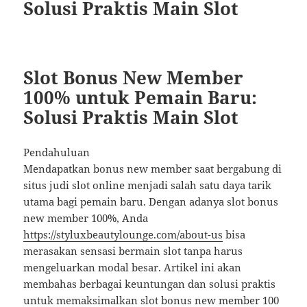
Solusi Praktis Main Slot
Slot Bonus New Member
100% untuk Pemain Baru:
Solusi Praktis Main Slot
Pendahuluan
Mendapatkan bonus new member saat bergabung di
situs judi slot online menjadi salah satu daya tarik
utama bagi pemain baru. Dengan adanya slot bonus
new member 100%, Anda
https://styluxbeautylounge.com/about-us
bisa
merasakan sensasi bermain slot tanpa harus
mengeluarkan modal besar. Artikel ini akan
membahas berbagai keuntungan dan solusi praktis
untuk memaksimalkan slot bonus new member 100