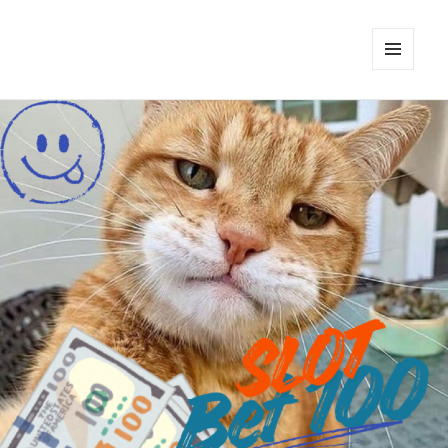
MENU
DAN
WIDGET