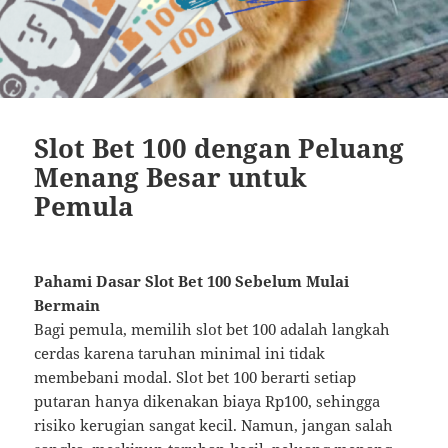
Slot Bet 100 dengan Peluang
Menang Besar untuk
Pemula
Pahami Dasar Slot Bet 100 Sebelum Mulai
Bermain
Bagi pemula, memilih slot bet 100 adalah langkah
cerdas karena taruhan minimal ini tidak
membebani modal. Slot bet 100 berarti setiap
putaran hanya dikenakan biaya Rp100, sehingga
risiko kerugian sangat kecil. Namun, jangan salah