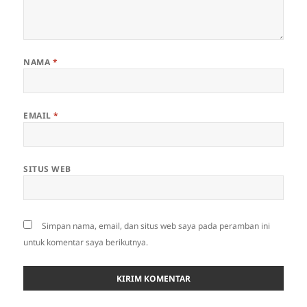
NAMA
*
EMAIL
*
SITUS WEB
Simpan nama, email, dan situs web saya pada peramban ini
untuk komentar saya berikutnya.