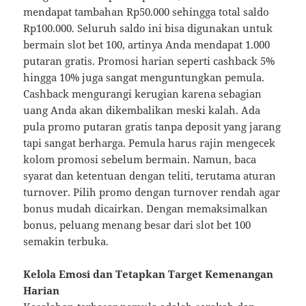
mendapat tambahan Rp50.000 sehingga total saldo
Rp100.000. Seluruh saldo ini bisa digunakan untuk
bermain slot bet 100, artinya Anda mendapat 1.000
putaran gratis. Promosi harian seperti cashback 5%
hingga 10% juga sangat menguntungkan pemula.
Cashback mengurangi kerugian karena sebagian
uang Anda akan dikembalikan meski kalah. Ada
pula promo putaran gratis tanpa deposit yang jarang
tapi sangat berharga. Pemula harus rajin mengecek
kolom promosi sebelum bermain. Namun, baca
syarat dan ketentuan dengan teliti, terutama aturan
turnover. Pilih promo dengan turnover rendah agar
bonus mudah dicairkan. Dengan memaksimalkan
bonus, peluang menang besar dari slot bet 100
semakin terbuka.
Kelola Emosi dan Tetapkan Target Kemenangan
Harian