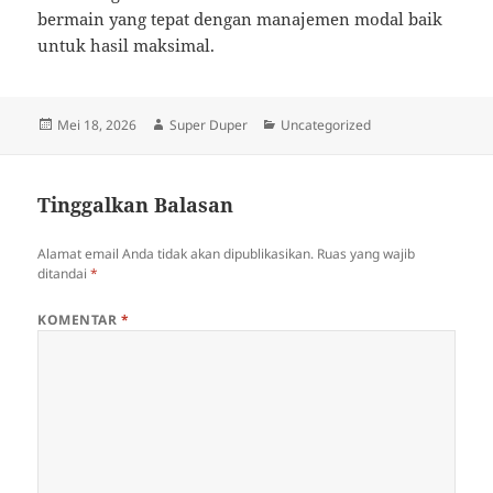
bermain yang tepat dengan manajemen modal baik
untuk hasil maksimal.
Diposkan
Penulis
Kategori
Mei 18, 2026
Super Duper
Uncategorized
pada
Tinggalkan Balasan
Alamat email Anda tidak akan dipublikasikan.
Ruas yang wajib
ditandai
*
KOMENTAR
*