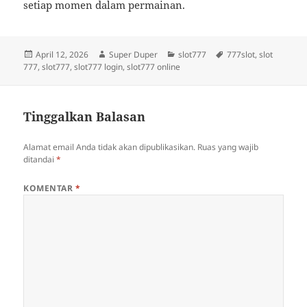
setiap momen dalam permainan.
Diposkan
Penulis
Kategori
Tag
April 12, 2026
Super Duper
slot777
777slot
,
slot
pada
777
,
slot777
,
slot777 login
,
slot777 online
Tinggalkan Balasan
Alamat email Anda tidak akan dipublikasikan.
Ruas yang wajib
ditandai
*
KOMENTAR
*