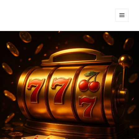
MENU
DAN
WIDGET