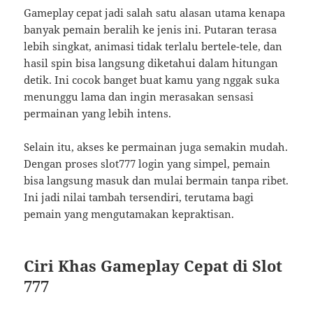
Gameplay cepat jadi salah satu alasan utama kenapa
banyak pemain beralih ke jenis ini. Putaran terasa
lebih singkat, animasi tidak terlalu bertele-tele, dan
hasil spin bisa langsung diketahui dalam hitungan
detik. Ini cocok banget buat kamu yang nggak suka
menunggu lama dan ingin merasakan sensasi
permainan yang lebih intens.
Selain itu, akses ke permainan juga semakin mudah.
Dengan proses slot777 login yang simpel, pemain
bisa langsung masuk dan mulai bermain tanpa ribet.
Ini jadi nilai tambah tersendiri, terutama bagi
pemain yang mengutamakan kepraktisan.
Ciri Khas Gameplay Cepat di Slot
777