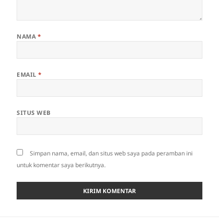
NAMA
*
EMAIL
*
SITUS WEB
Simpan nama, email, dan situs web saya pada peramban ini
untuk komentar saya berikutnya.