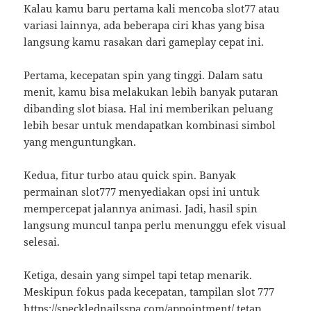
Kalau kamu baru pertama kali mencoba slot77 atau
variasi lainnya, ada beberapa ciri khas yang bisa
langsung kamu rasakan dari gameplay cepat ini.
Pertama, kecepatan spin yang tinggi. Dalam satu
menit, kamu bisa melakukan lebih banyak putaran
dibanding slot biasa. Hal ini memberikan peluang
lebih besar untuk mendapatkan kombinasi simbol
yang menguntungkan.
Kedua, fitur turbo atau quick spin. Banyak
permainan slot777 menyediakan opsi ini untuk
mempercepat jalannya animasi. Jadi, hasil spin
langsung muncul tanpa perlu menunggu efek visual
selesai.
Ketiga, desain yang simpel tapi tetap menarik.
Meskipun fokus pada kecepatan, tampilan slot 777
https://specklednailsspa.com/appointment/
tetap