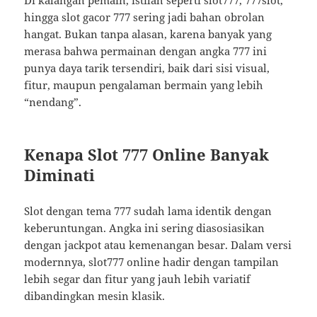
Di kalangan pemain, istilah seperti slot777, 777slot,
hingga slot gacor 777 sering jadi bahan obrolan
hangat. Bukan tanpa alasan, karena banyak yang
merasa bahwa permainan dengan angka 777 ini
punya daya tarik tersendiri, baik dari sisi visual,
fitur, maupun pengalaman bermain yang lebih
“nendang”.
Kenapa Slot 777 Online Banyak
Diminati
Slot dengan tema 777 sudah lama identik dengan
keberuntungan. Angka ini sering diasosiasikan
dengan jackpot atau kemenangan besar. Dalam versi
modernnya, slot777 online hadir dengan tampilan
lebih segar dan fitur yang jauh lebih variatif
dibandingkan mesin klasik.