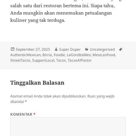
salah satu dari restoran bertema ini. Siapa tahu,
Anda mungkin akan menemukan petualangan
kuliner yang tak terduga.
Diposkan
Penulis
Kategori
Tag
September 27, 2025
Super Duper
Uncategorized
pada
AuthenticMexican
,
Birria
,
Foodie
,
LaGorditaMex
,
MexicanFood
,
StreetTacos
,
SupportLocal
,
Tacos
,
TacosAlPastor
Tinggalkan Balasan
Alamat email Anda tidak akan dipublikasikan.
Ruas yang wajib
ditandai
*
KOMENTAR
*