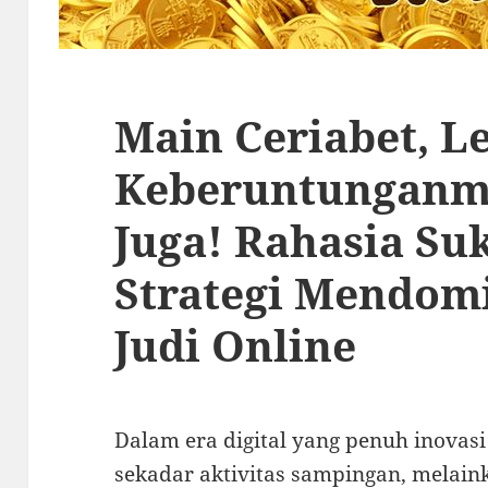
Main Ceriabet, L
Keberuntunganm
Juga! Rahasia Su
Strategi Mendom
Judi Online
Dalam era digital yang penuh inovasi 
sekadar aktivitas sampingan, melain