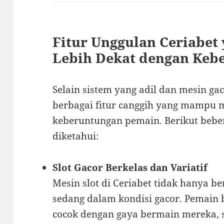
Fitur Unggulan Ceriabe
Lebih Dekat dengan Keb
Selain sistem yang adil dan mesin g
berbagai fitur canggih yang mampu 
keberuntungan pemain. Berikut beber
diketahui:
Slot Gacor Berkelas dan Variatif
Mesin slot di Ceriabet tidak hanya be
sedang dalam kondisi gacor. Pemain 
cocok dengan gaya bermain mereka,