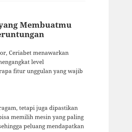
t yang Membuatmu
eruntungan
acor, Ceriabet menawarkan
mengangkat level
apa fitur unggulan yang wajib
ragam, tetapi juga dipastikan
bisa memilih mesin yang paling
 sehingga peluang mendapatkan