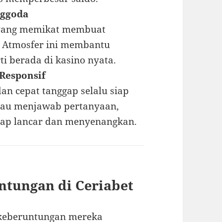
nggoda
a yang memikat membuat
 Atmosfer ini membantu
i berada di kasino nyata.
Responsif
n cepat tanggap selalu siap
tau menjawab pertanyaan,
ap lancar dan menyenangkan.
ntungan di Ceriabet
keberuntungan mereka