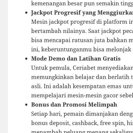
kemenangan besar pun semakin tingg
Jackpot Progresif yang Menggiurka
Mesin jackpot progresif di platform in
bertambah nilainya. Saat jackpot pe
bisa mencapai ratusan juta bahkan mi
ini, keberuntunganmu bisa melonjak da
Mode Demo dan Latihan Gratis
Untuk pemula, Ceriabet menyediaka
memungkinkan belajar dan berlatih t
asli. Ini adalah kesempatan emas un
mempelajari mesin-mesin gacor sebe
Bonus dan Promosi Melimpah
Setiap hari, pemain dimanjakan deng
bonus deposit, cashback, free spin, h
menambah peluang menang sekaligu