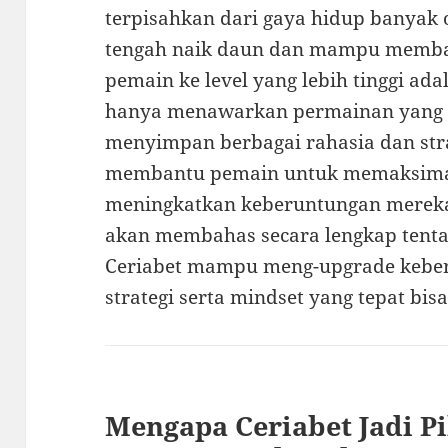
terpisahkan dari gaya hidup banyak 
tengah naik daun dan mampu memb
pemain ke level yang lebih tinggi adal
hanya menawarkan permainan yang ser
menyimpan berbagai rahasia dan str
membantu pemain untuk memaksima
meningkatkan keberuntungan mereka s
akan membahas secara lengkap tent
Ceriabet mampu meng-upgrade keb
strategi serta mindset yang tepat b
Mengapa Ceriabet Jadi P