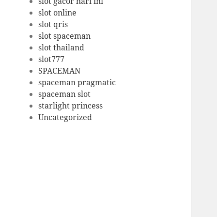
slot gacor hari ini
slot online
slot qris
slot spaceman
slot thailand
slot777
SPACEMAN
spaceman pragmatic
spaceman slot
starlight princess
Uncategorized