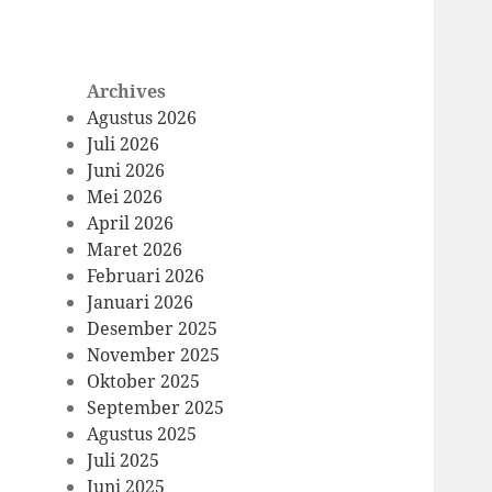
Archives
Agustus 2026
Juli 2026
Juni 2026
Mei 2026
April 2026
Maret 2026
Februari 2026
Januari 2026
Desember 2025
November 2025
Oktober 2025
September 2025
Agustus 2025
Juli 2025
Juni 2025