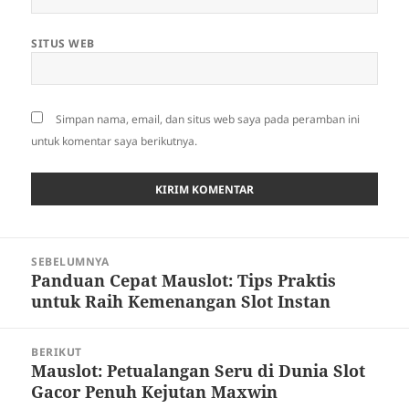
SITUS WEB
Simpan nama, email, dan situs web saya pada peramban ini
untuk komentar saya berikutnya.
Navigasi
SEBELUMNYA
pos
Panduan Cepat Mauslot: Tips Praktis
Pos
untuk Raih Kemenangan Slot Instan
sebelumnya:
BERIKUT
Mauslot: Petualangan Seru di Dunia Slot
Pos
Gacor Penuh Kejutan Maxwin
berikutnya: