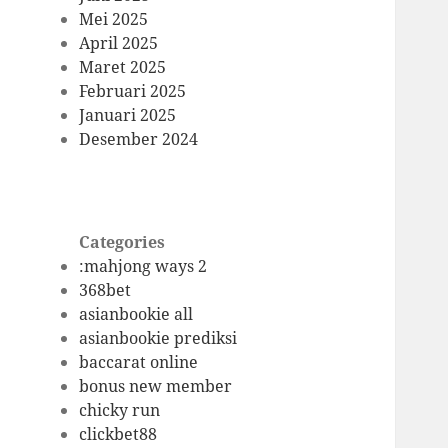
Mei 2025
April 2025
Maret 2025
Februari 2025
Januari 2025
Desember 2024
Categories
:mahjong ways 2
368bet
asianbookie all
asianbookie prediksi
baccarat online
bonus new member
chicky run
clickbet88