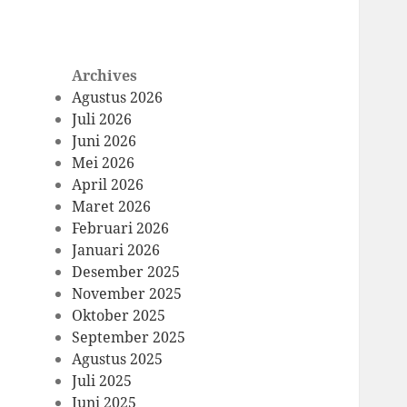
Archives
Agustus 2026
Juli 2026
Juni 2026
Mei 2026
April 2026
Maret 2026
Februari 2026
Januari 2026
Desember 2025
November 2025
Oktober 2025
September 2025
Agustus 2025
Juli 2025
Juni 2025