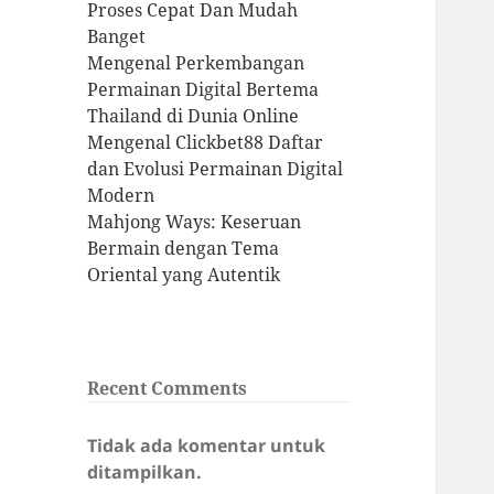
Proses Cepat Dan Mudah
Banget
Mengenal Perkembangan
Permainan Digital Bertema
Thailand di Dunia Online
Mengenal Clickbet88 Daftar
dan Evolusi Permainan Digital
Modern
Mahjong Ways: Keseruan
Bermain dengan Tema
Oriental yang Autentik
Recent Comments
Tidak ada komentar untuk
ditampilkan.