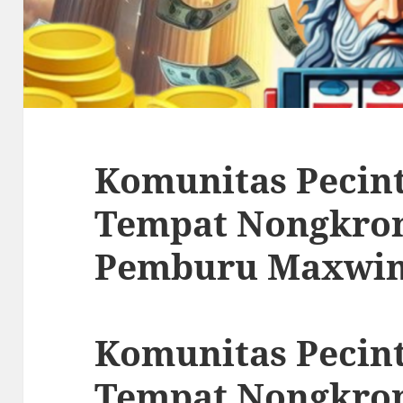
Komunitas Pecint
Tempat Nongkro
Pemburu Maxwi
Komunitas Pecint
Tempat Nongkro