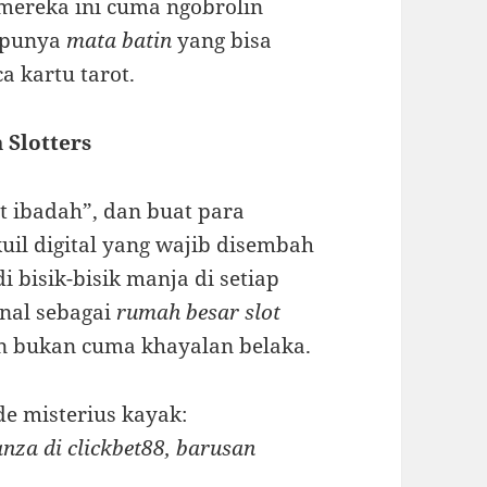
 mereka ini cuma ngobrolin
a punya
mata batin
yang bisa
a kartu tarot.
a Slotters
t ibadah”, dan buat para
uil digital yang wajib disembah
 bisik-bisik manja di setiap
kenal sebagai
rumah besar slot
n bukan cuma khayalan belaka.
de misterius kayak:
nza di clickbet88, barusan