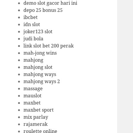
demo slot gacor hari ini
depo 25 bonus 25
ibcbet
idn slot
joker123 slot
judi bola
link slot bet 200 perak
mah-jong wins
mahjong
mahjong slot
mahjong ways
mahjong ways 2
massage
mauslot
maxbet
maxbet sport
mix parlay
rajamerak
roulette online