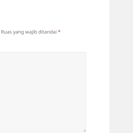
Ruas yang wajib ditandai
*