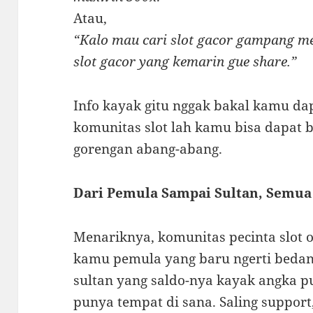
Atau,
“Kalo mau cari slot gacor gampang men
slot gacor yang kemarin gue share.”
Info kayak gitu nggak bakal kamu dap
komunitas slot lah kamu bisa dapat 
gorengan abang-abang.
Dari Pemula Sampai Sultan, Semu
Menariknya, komunitas pecinta slot o
kamu pemula yang baru ngerti bedany
sultan yang saldo-nya kayak angka p
punya tempat di sana. Saling support