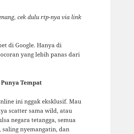
ang, cek dulu rtp-nya via link
et di Google. Hanya di
bocoran yang lebih panas dari
a Punya Tempat
nline ini nggak eksklusif. Mau
a scatter sama wild, atau
ulsa negara tetangga, semua
, saling nyemangatin, dan