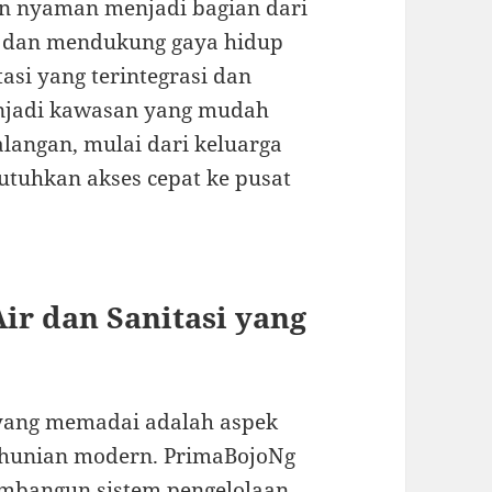
n nyaman menjadi bagian dari
n dan mendukung gaya hidup
asi yang terintegrasi dan
enjadi kawasan yang mudah
alangan, mulai dari keluarga
tuhkan akses cepat ke pusat
Air dan Sanitasi yang
i yang memadai adalah aspek
hunian modern. PrimaBojoNg
embangun sistem pengelolaan