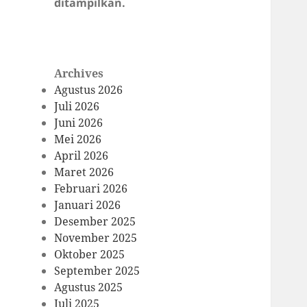
ditampilkan.
Archives
Agustus 2026
Juli 2026
Juni 2026
Mei 2026
April 2026
Maret 2026
Februari 2026
Januari 2026
Desember 2025
November 2025
Oktober 2025
September 2025
Agustus 2025
Juli 2025