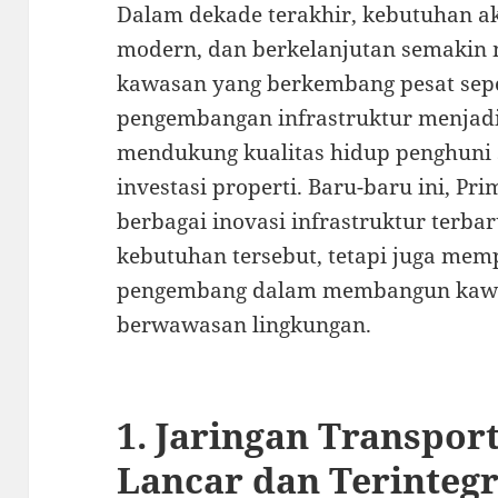
Dalam dekade terakhir, kebutuhan a
modern, dan berkelanjutan semakin 
kawasan yang berkembang pesat sepe
pengembangan infrastruktur menjadi
mendukung kualitas hidup penghuni 
investasi properti. Baru-baru ini, P
berbagai inovasi infrastruktur terb
kebutuhan tersebut, tetapi juga me
pengembang dalam membangun kawas
berwawasan lingkungan.
1. Jaringan Transpor
Lancar dan Terintegr