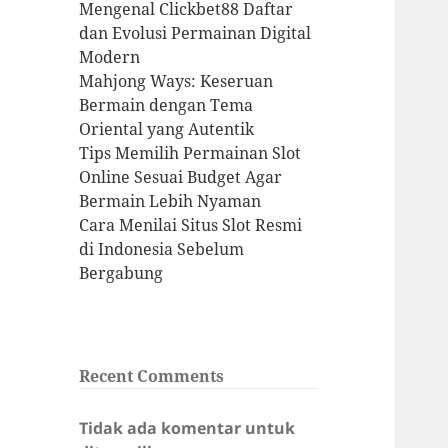
Mengenal Clickbet88 Daftar
dan Evolusi Permainan Digital
Modern
Mahjong Ways: Keseruan
Bermain dengan Tema
Oriental yang Autentik
Tips Memilih Permainan Slot
Online Sesuai Budget Agar
Bermain Lebih Nyaman
Cara Menilai Situs Slot Resmi
di Indonesia Sebelum
Bergabung
Recent Comments
Tidak ada komentar untuk