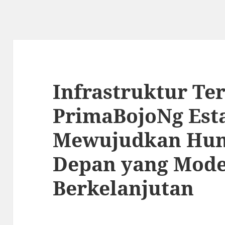
Infrastruktur Te
PrimaBojoNg Esta
Mewujudkan Hun
Depan yang Mode
Berkelanjutan