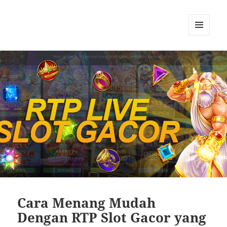
MENU
DAN
WIDGET
Cara Menang Mudah
Dengan RTP Slot Gacor yang