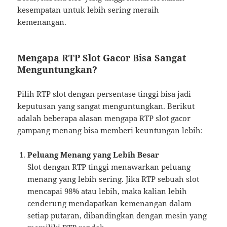
kesempatan untuk lebih sering meraih
kemenangan.
Mengapa RTP Slot Gacor Bisa Sangat
Menguntungkan?
Pilih RTP slot dengan persentase tinggi bisa jadi
keputusan yang sangat menguntungkan. Berikut
adalah beberapa alasan mengapa RTP slot gacor
gampang menang bisa memberi keuntungan lebih:
Peluang Menang yang Lebih Besar
Slot dengan RTP tinggi menawarkan peluang
menang yang lebih sering. Jika RTP sebuah slot
mencapai 98% atau lebih, maka kalian lebih
cenderung mendapatkan kemenangan dalam
setiap putaran, dibandingkan dengan mesin yang