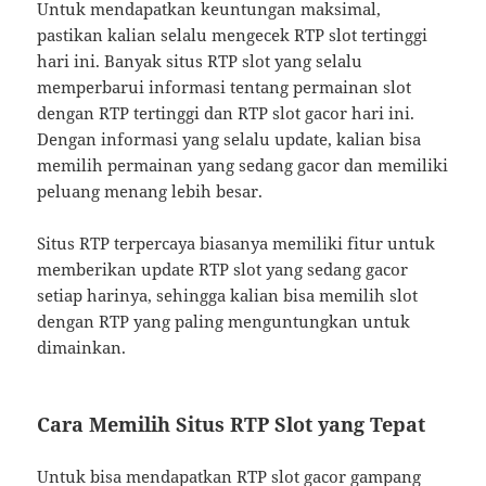
Untuk mendapatkan keuntungan maksimal,
pastikan kalian selalu mengecek RTP slot tertinggi
hari ini. Banyak situs RTP slot yang selalu
memperbarui informasi tentang permainan slot
dengan RTP tertinggi dan RTP slot gacor hari ini.
Dengan informasi yang selalu update, kalian bisa
memilih permainan yang sedang gacor dan memiliki
peluang menang lebih besar.
Situs RTP terpercaya biasanya memiliki fitur untuk
memberikan update RTP slot yang sedang gacor
setiap harinya, sehingga kalian bisa memilih slot
dengan RTP yang paling menguntungkan untuk
dimainkan.
Cara Memilih Situs RTP Slot yang Tepat
Untuk bisa mendapatkan RTP slot gacor gampang