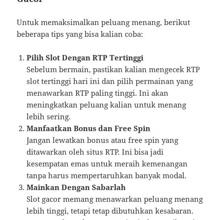
Untuk memaksimalkan peluang menang, berikut
beberapa tips yang bisa kalian coba:
Pilih Slot Dengan RTP Tertinggi
Sebelum bermain, pastikan kalian mengecek RTP
slot tertinggi hari ini dan pilih permainan yang
menawarkan RTP paling tinggi. Ini akan
meningkatkan peluang kalian untuk menang
lebih sering.
Manfaatkan Bonus dan Free Spin
Jangan lewatkan bonus atau free spin yang
ditawarkan oleh situs RTP. Ini bisa jadi
kesempatan emas untuk meraih kemenangan
tanpa harus mempertaruhkan banyak modal.
Mainkan Dengan Sabarlah
Slot gacor memang menawarkan peluang menang
lebih tinggi, tetapi tetap dibutuhkan kesabaran.