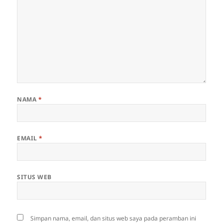
NAMA
*
EMAIL
*
SITUS WEB
Simpan nama, email, dan situs web saya pada peramban ini