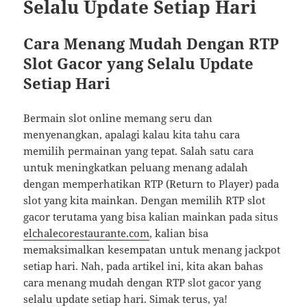
Selalu Update Setiap Hari
Cara Menang Mudah Dengan RTP
Slot Gacor yang Selalu Update
Setiap Hari
Bermain slot online memang seru dan
menyenangkan, apalagi kalau kita tahu cara
memilih permainan yang tepat. Salah satu cara
untuk meningkatkan peluang menang adalah
dengan memperhatikan RTP (Return to Player) pada
slot yang kita mainkan. Dengan memilih RTP slot
gacor terutama yang bisa kalian mainkan pada situs
elchalecorestaurante.com
, kalian bisa
memaksimalkan kesempatan untuk menang jackpot
setiap hari. Nah, pada artikel ini, kita akan bahas
cara menang mudah dengan RTP slot gacor yang
selalu update setiap hari. Simak terus, ya!