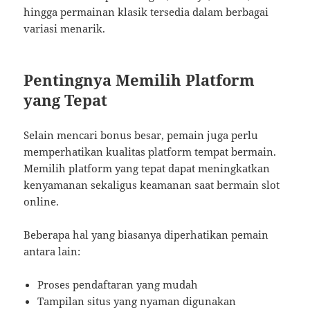
hingga permainan klasik tersedia dalam berbagai
variasi menarik.
Pentingnya Memilih Platform
yang Tepat
Selain mencari bonus besar, pemain juga perlu
memperhatikan kualitas platform tempat bermain.
Memilih platform yang tepat dapat meningkatkan
kenyamanan sekaligus keamanan saat bermain slot
online.
Beberapa hal yang biasanya diperhatikan pemain
antara lain:
Proses pendaftaran yang mudah
Tampilan situs yang nyaman digunakan