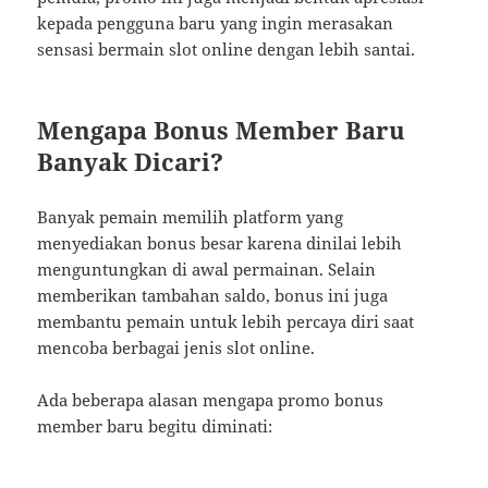
kepada pengguna baru yang ingin merasakan
sensasi bermain slot online dengan lebih santai.
Mengapa Bonus Member Baru
Banyak Dicari?
Banyak pemain memilih platform yang
menyediakan bonus besar karena dinilai lebih
menguntungkan di awal permainan. Selain
memberikan tambahan saldo, bonus ini juga
membantu pemain untuk lebih percaya diri saat
mencoba berbagai jenis slot online.
Ada beberapa alasan mengapa promo bonus
member baru begitu diminati: