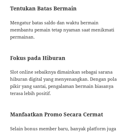
Tentukan Batas Bermain
Mengatur batas saldo dan waktu bermain
membantu pemain tetap nyaman saat menikmati
permainan.
Fokus pada Hiburan
Slot online sebaiknya dimainkan sebagai sarana
hiburan digital yang menyenangkan. Dengan pola
pikir yang santai, pengalaman bermain biasanya
terasa lebih positif.
Manfaatkan Promo Secara Cermat
Selain bonus member baru, banyak platform juga