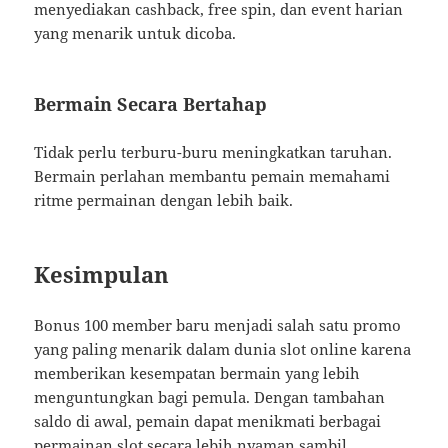
menyediakan cashback, free spin, dan event harian
yang menarik untuk dicoba.
Bermain Secara Bertahap
Tidak perlu terburu-buru meningkatkan taruhan.
Bermain perlahan membantu pemain memahami
ritme permainan dengan lebih baik.
Kesimpulan
Bonus 100 member baru menjadi salah satu promo
yang paling menarik dalam dunia slot online karena
memberikan kesempatan bermain yang lebih
menguntungkan bagi pemula. Dengan tambahan
saldo di awal, pemain dapat menikmati berbagai
permainan slot secara lebih nyaman sambil