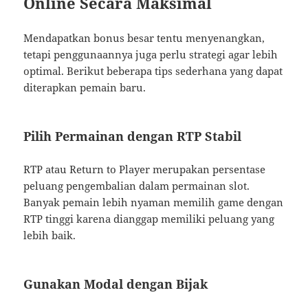
Online Secara Maksimal
Mendapatkan bonus besar tentu menyenangkan,
tetapi penggunaannya juga perlu strategi agar lebih
optimal. Berikut beberapa tips sederhana yang dapat
diterapkan pemain baru.
Pilih Permainan dengan RTP Stabil
RTP atau Return to Player merupakan persentase
peluang pengembalian dalam permainan slot.
Banyak pemain lebih nyaman memilih game dengan
RTP tinggi karena dianggap memiliki peluang yang
lebih baik.
Gunakan Modal dengan Bijak