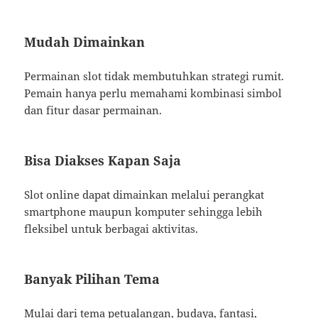
Mudah Dimainkan
Permainan slot tidak membutuhkan strategi rumit.
Pemain hanya perlu memahami kombinasi simbol
dan fitur dasar permainan.
Bisa Diakses Kapan Saja
Slot online dapat dimainkan melalui perangkat
smartphone maupun komputer sehingga lebih
fleksibel untuk berbagai aktivitas.
Banyak Pilihan Tema
Mulai dari tema petualangan, budaya, fantasi,