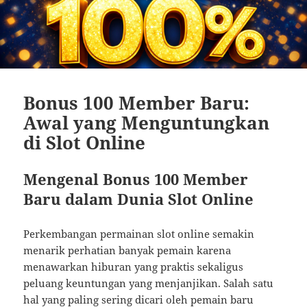
Bonus 100 Member Baru:
Awal yang Menguntungkan
di Slot Online
Mengenal Bonus 100 Member
Baru dalam Dunia Slot Online
Perkembangan permainan slot online semakin
menarik perhatian banyak pemain karena
menawarkan hiburan yang praktis sekaligus
peluang keuntungan yang menjanjikan. Salah satu
hal yang paling sering dicari oleh pemain baru