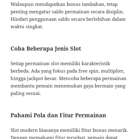
Walaupun mendapatkan bonus tambahan, tetap
penting mengatur saldo permainan secara disiplin.
Hindari penggunaan saldo secara berlebihan dalam
waktu singkat.
Coba Beberapa Jenis Slot
Setiap permainan slot memiliki karakteristik
berbeda. Ada yang fokus pada free spin, multiplier,
hingga jackpot besar. Mencoba beberapa permainan
membantu pemain menemukan gaya bermain yang
paling sesuai.
Pahami Pola dan Fitur Permainan
Slot modern biasanya memiliki fitur bonus menarik.
Dengan memahami fitur tersebut, pemain dapat