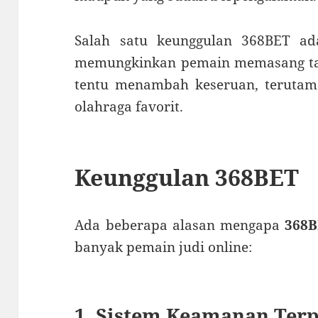
Salah satu keunggulan 368BET ada
memungkinkan pemain memasang taru
tentu menambah keseruan, terutama
olahraga favorit.
Keunggulan 368BET
Ada beberapa alasan mengapa
368B
banyak pemain judi online:
1. Sistem Keamanan Ter