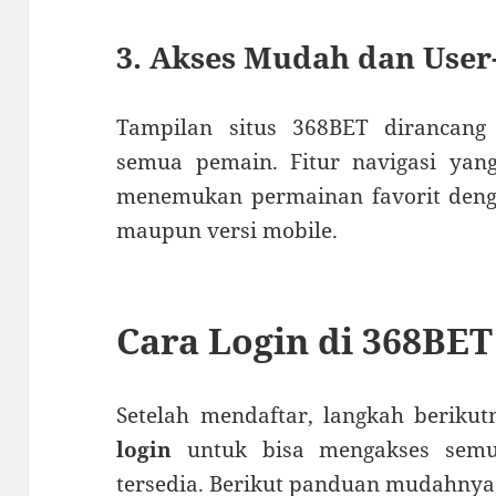
3. Akses Mudah dan User
Tampilan situs 368BET dirancan
semua pemain. Fitur navigasi ya
menemukan permainan favorit denga
maupun versi mobile.
Cara Login di 368BET
Setelah mendaftar, langkah berik
login
untuk bisa mengakses semu
tersedia. Berikut panduan mudahnya