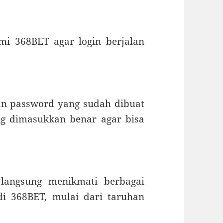
mi 368BET agar login berjalan
an password yang sudah dibuat
ng dimasukkan benar agar bisa
 langsung menikmati berbagai
i 368BET, mulai dari taruhan