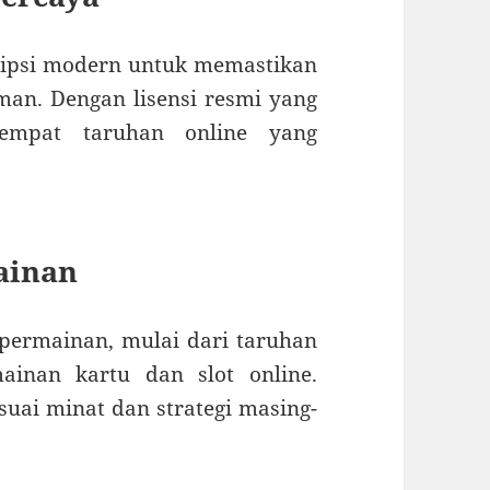
ipsi modern untuk memastikan
an. Dengan lisensi resmi yang
 tempat taruhan online yang
ainan
permainan, mulai dari taruhan
mainan kartu dan slot online.
uai minat dan strategi masing-